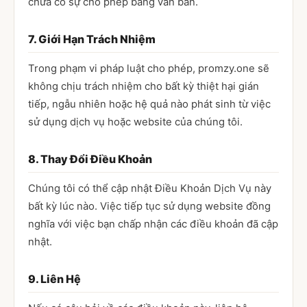
chưa có sự cho phép bằng văn bản.
7. Giới Hạn Trách Nhiệm
Trong phạm vi pháp luật cho phép, promzy.one sẽ
không chịu trách nhiệm cho bất kỳ thiệt hại gián
tiếp, ngẫu nhiên hoặc hệ quả nào phát sinh từ việc
sử dụng dịch vụ hoặc website của chúng tôi.
8. Thay Đổi Điều Khoản
Chúng tôi có thể cập nhật Điều Khoản Dịch Vụ này
bất kỳ lúc nào. Việc tiếp tục sử dụng website đồng
nghĩa với việc bạn chấp nhận các điều khoản đã cập
nhật.
9. Liên Hệ